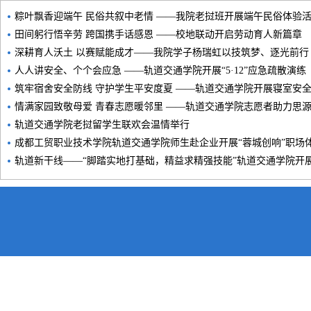
粽叶飘香迎端午 民俗共叙中老情 ——我院老挝班开展端午民俗体验
田间躬行悟辛劳 跨国携手话感恩 ——校地联动开启劳动育人新篇章
深耕育人沃土 以赛赋能成才——我院学子杨瑞虹以技筑梦、逐光前行
人人讲安全、个个会应急 ——轨道交通学院开展“5·12”应急疏散演练
筑牢宿舍安全防线 守护学生平安度夏 ——轨道交通学院开展寝室安
情满家园致敬母爱 青春志愿暖邻里 ——轨道交通学院志愿者助力思
轨道交通学院老挝留学生联欢会温情举行
成都工贸职业技术学院轨道交通学院师生赴企业开展“蓉城创响”职场
轨道新干线——“脚踏实地打基础，精益求精强技能”轨道交通学院开